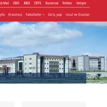
b Mail
OBIS
ABIS
EBYS
Kurumsal
Rehber
İletişim
yfa
Erasmus
Fakülteler
Giriş yap
Usul ve Esaslar