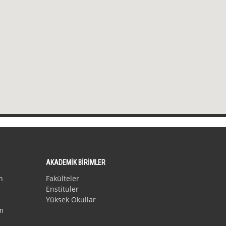
AKADEMİK BİRİMLER
n
Fakülteler
Enstitüler
Yüksek Okullar
m