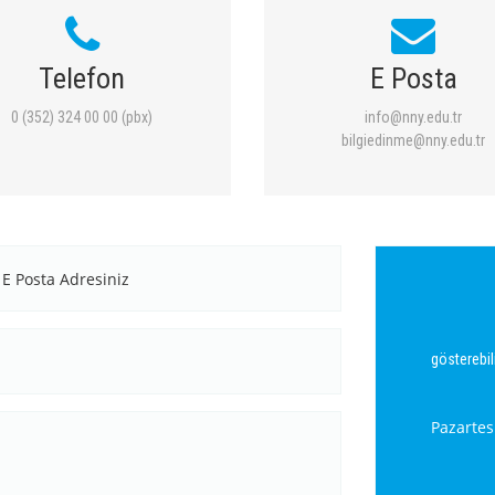
Telefon
E Posta
0 (352) 324 00 00 (pbx)
info@nny.edu.tr
bilgiedinme@nny.edu.tr
gösterebili
Pazartes