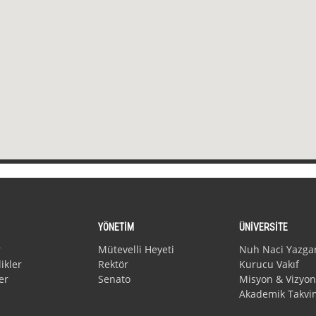
YÖNETİM
ÜNİVERSİTE
r
Mütevelli Heyeti
Nuh Naci Yazga
ikler
Rektör
Kurucu Vakıf
er
Senato
Misyon & Vizyon
Akademik Takvi