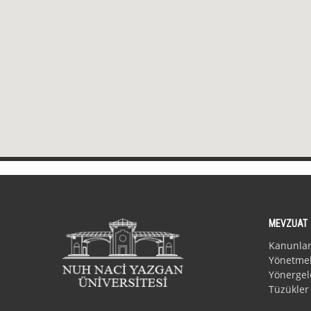
MEVZUAT
Kanunla
Yönetmel
Yönergel
Tüzükler