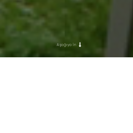
Aşağıya İn
MEZUN İSTATİSTİKLERİ