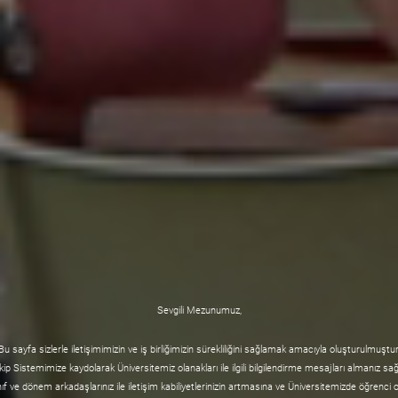
Sevgili Mezunumuz,
Bu sayfa sizlerle iletişimimizin ve iş birliğimizin sürekliliğini sağlamak amacıyla oluşturulmuştur
p Sistemimize kaydolarak Üniversitemiz olanakları ile ilgili bilgilendirme mesajları almanız sağ
nıf ve dönem arkadaşlarınız ile iletişim kabiliyetlerinizin artmasına ve Üniversitemizde öğrenci 