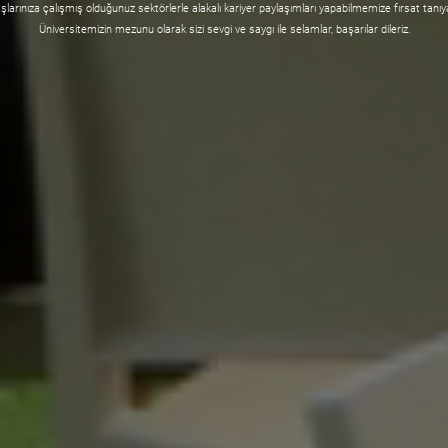
şlarınıza çalışmış olduğunuz sektörlerle alakalı kariyer paylaşımları yapabilmemize fırsat tanıy
Üniversitemizin mezunu olarak sizi sevgi ve saygı ile selamlar, başarılar dileriz.